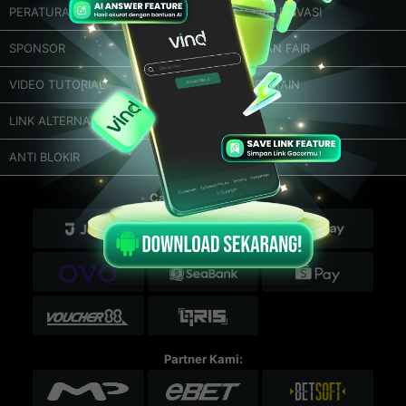
PERATURAN
KEBIJAKAN PRIVASI
SPONSOR
PERMAINAN FAIR
VIDEO TUTORIAL
CARA BERMAIN
LINK ALTERNATIF
MOBILE
ANTI BLOKIR
Cara Pembayaran:
Partner Kami: